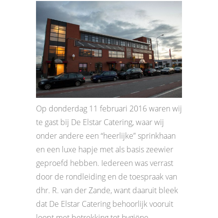
Op donderdag 11 februari 2016 waren wij
te gast bij De Elstar Catering, waar wij
onder andere een “heerlijke” sprinkhaan
en een luxe hapje met als basis zeewier
geproefd hebben. Iedereen was verrast
door de rondleiding en de toespraak van
dhr. R. van der Zande, want daaruit bleek
dat De Elstar Catering behoorlijk vooruit
loopt met betrekking tot hygiëne